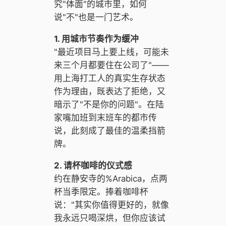
究"体面"的城市里，如何
说"不"也是一门艺术。
1. 用城市节奏作为缓冲
"最近项目马上要上线，可能未
来三个月都要住在公司了"——
用上海打工人的真实生存状态
作为理由，既表达了拒绝，又
暗示了"不是你的问题"。在陆
家嘴加班到末班车的都市传
说，此刻成了最佳的温柔挡箭
牌。
2. 请杯咖啡的仪式感
约在静安寺的%Arabica，点两
杯当季限定。捧着咖啡杯
说："其实你值得更好的，就像
我永远只喝深烘，但你应该试