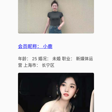
会员昵称： 小鹿
年龄： 25 婚况： 未婚 职业： 新媒体运
营 上海市： 长宁区