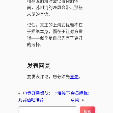
梧桐区的落叶会记得你的体
面，苏州河的晚风会带走那些
未尽的言语。
记住，真正的上海式优雅不在
于拒绝本身，而在于让对方觉
得——似乎是自己先有了更好
的选择。
发表回复
要发表评论，您必须先
登录
。
«
电竞开黑组队：上海线下
会员昵称：
观赛酒吧推荐
清风
»
搜
搜索