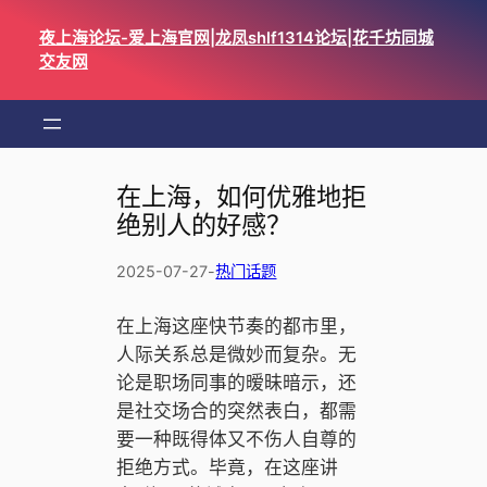
跳
夜上海论坛-爱上海官网|龙凤shlf1314论坛|花千坊同城
至
交友网
内
容
在上海，如何优雅地拒
绝别人的好感？
2025-07-27
-
热门话题
在上海这座快节奏的都市里，
人际关系总是微妙而复杂。无
论是职场同事的暧昧暗示，还
是社交场合的突然表白，都需
要一种既得体又不伤人自尊的
拒绝方式。毕竟，在这座讲