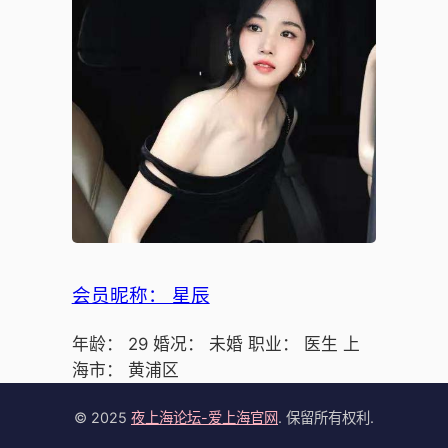
会员昵称： 星辰
年龄： 29 婚况： 未婚 职业： 医生 上
海市： 黄浦区
© 2025
夜上海论坛-爱上海官网
. 保留所有权利.