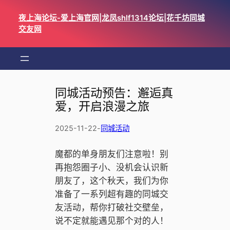
跳
夜上海论坛-爱上海官网|龙凤shlf1314论坛|花千坊同城
至
交友网
内
容
同城活动预告：邂逅真
爱，开启浪漫之旅
2025-11-22
-
同城活动
魔都的单身朋友们注意啦！别
再抱怨圈子小、没机会认识新
朋友了，这个秋天，我们为你
准备了一系列超有趣的同城交
友活动，帮你打破社交壁垒，
说不定就能遇见那个对的人！