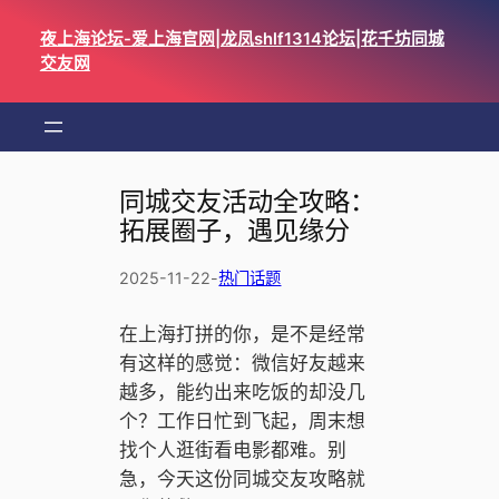
跳
夜上海论坛-爱上海官网|龙凤shlf1314论坛|花千坊同城
至
交友网
内
容
同城交友活动全攻略：
拓展圈子，遇见缘分
2025-11-22
-
热门话题
在上海打拼的你，是不是经常
有这样的感觉：微信好友越来
越多，能约出来吃饭的却没几
个？工作日忙到飞起，周末想
找个人逛街看电影都难。别
急，今天这份同城交友攻略就