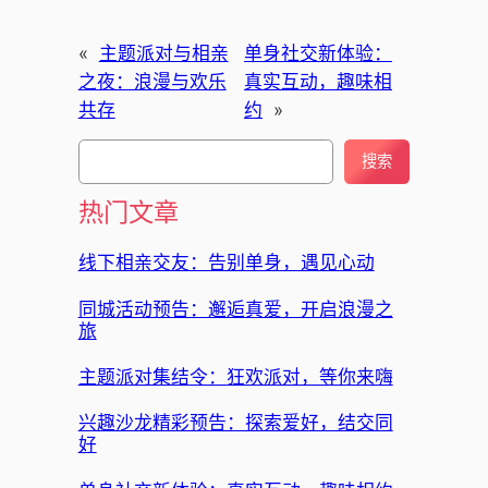
«
主题派对与相亲
单身社交新体验：
之夜：浪漫与欢乐
真实互动，趣味相
共存
约
»
搜
搜索
索
热门文章
线下相亲交友：告别单身，遇见心动
同城活动预告：邂逅真爱，开启浪漫之
旅
主题派对集结令：狂欢派对，等你来嗨
兴趣沙龙精彩预告：探索爱好，结交同
好