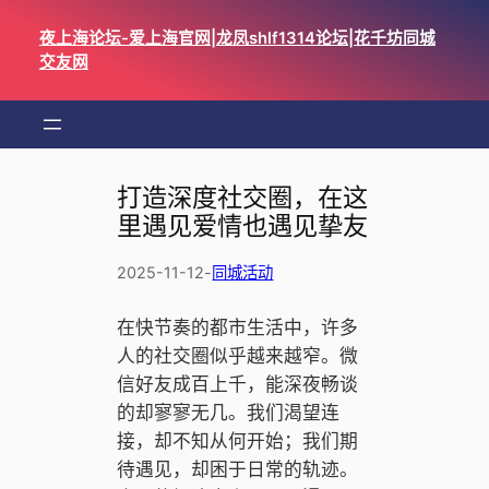
跳
夜上海论坛-爱上海官网|龙凤shlf1314论坛|花千坊同城
至
交友网
内
容
打造深度社交圈，在这
里遇见爱情也遇见挚友
2025-11-12
-
同城活动
在快节奏的都市生活中，许多
人的社交圈似乎越来越窄。微
信好友成百上千，能深夜畅谈
的却寥寥无几。我们渴望连
接，却不知从何开始；我们期
待遇见，却困于日常的轨迹。