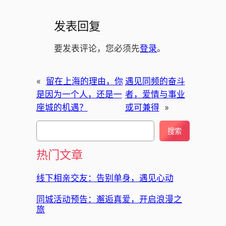
发表回复
要发表评论，您必须先
登录
。
«
留在上海的理由，你
遇见同频的奋斗
是因为一个人，还是一
者，爱情与事业
座城的机遇？
或可兼得
»
搜
搜索
索
热门文章
线下相亲交友：告别单身，遇见心动
同城活动预告：邂逅真爱，开启浪漫之
旅