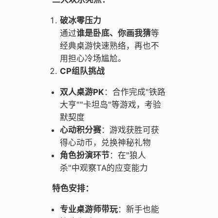
破冰零压力
通过
谁是卧底、你画我猜
等
经典桌游快速熟络，再也不
用担心冷场尴尬。
CP组队挑战
双人桌游PK
：合作完成"铁路
大亨""卡坦岛"等游戏，考验
默契度
心动积分赛
：游戏获胜可获
得心动币，兑换神秘礼物
角色扮演环节
：在"狼人
杀"中观察TA的应变能力
特色安排：
专业桌游师带玩
：新手也能