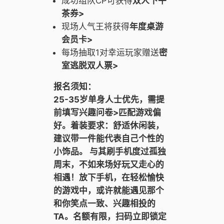
成功组队CP可获得
双人下午
茶券>
现场人气王将获得
年度桌游
会员卡>
每场抽取1对幸运玩家赠送
密
室逃脱双人票>
报名须知：
25-35岁单身人士优先，需提
前填写兴趣问卷>匹配游戏偏
好。着装要求：舒适休闲装，
建议带一件能代表自己个性的
小饰品。 与其刷手机度过孤独
周末，不如来场好玩又走心的
相遇！放下手机，在轻松愉快
的游戏中，或许就能遇见那个
和你笑点一致、兴趣相投的
TA。名额有限，扫码立即锁定