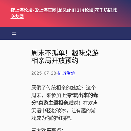
跳
夜上海论坛-爱上海官网|龙凤shlf1314论坛|花千坊同城
至
交友网
内
容
周末不孤单！趣味桌游
相亲局开放预约
2025-07-28
-
同城活动
厌倦了传统相亲的尴尬？这个
周末，来参加上海
"玩出来的缘
分"桌游主题相亲派对
！在欢声
笑语中轻松破冰，让有趣的游
戏成为你的"红娘"。
三大欢乐亮点：