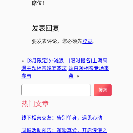
席位！
发表回复
要发表评论，您必须先
登录
。
«
[8月限定]外滩浪
[限时报名]上海高
漫主题相亲晚宴邀您
端白领相亲专场来
参与
袭
»
搜
搜索
索
热门文章
线下相亲交友：告别单身，遇见心动
同城活动预告：邂逅真爱，开启浪漫之